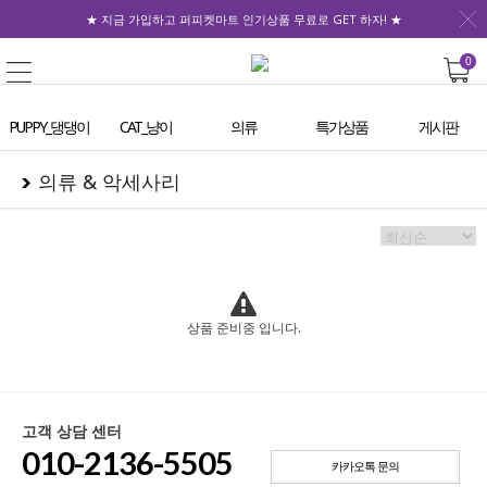
★ 지금 가입하고 퍼피켓마트 인기상품 무료로 GET 하자! ★
0
PUPPY_댕댕이
CAT_냥이
의류
특가상품
게시판
의류 & 악세사리
상품 준비중 입니다.
고객 상담 센터
010-2136-5505
카카오톡 문의