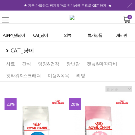
★ 지금 가입하고 퍼피켓마트 인기상품 무료로 GET 하자! ★
0
PUPPY_댕댕이
CAT_냥이
의류
특가상품
게시판
CAT_냥이
사료
간식
영양&건강
장난감
캣닢&마따따비
캣타워&스크래쳐
미용&목욕
리빙
23
%
20
%