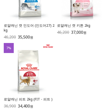
로얄캐닌 캣 인도어 (인도어27) 2
로얄캐닌 캣 키튼 2kg
kg
46,200
37,000
원
46,200
35,500
원
7
%
로얄캐닌 피트 2kg (FIT - 피트 )
36,900
34,400
원