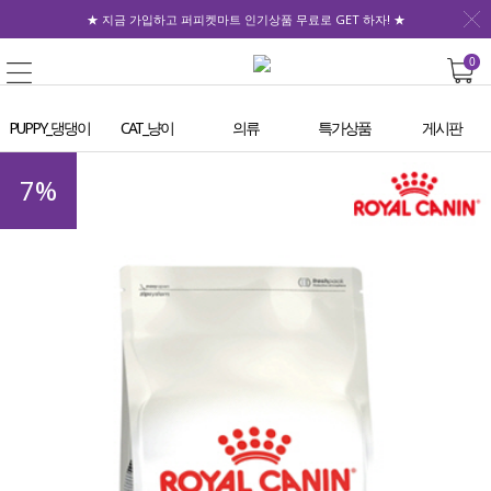
★ 지금 가입하고 퍼피켓마트 인기상품 무료로 GET 하자! ★
0
PUPPY_댕댕이
CAT_냥이
의류
특가상품
게시판
7
%