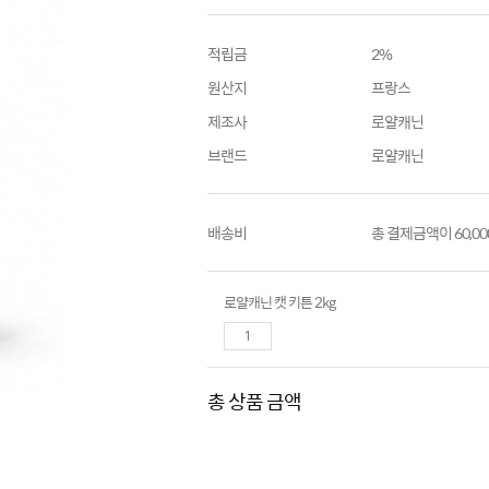
적립금
2%
원산지
프랑스
제조사
로얄캐닌
브랜드
로얄캐닌
배송비
총 결제금액이 60,0
로얄캐닌 캣 키튼 2kg
총 상품 금액