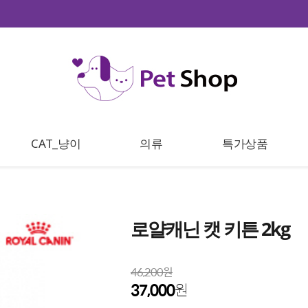
CAT_냥이
의류
특가상품
로얄캐닌 캣 키튼 2kg
46,200원
37,000
원