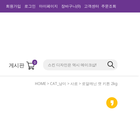
회원가입
로그인
마이페이지
장바구니(
0
)
고객센터
주문조회
0
게시판
HOME
>
CAT_냥이
>
사료
> 로얄캐닌 캣 키튼 2kg