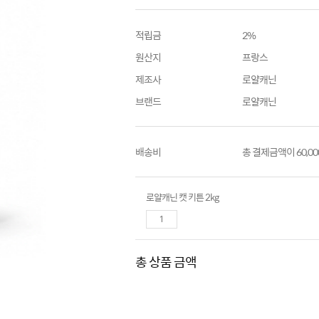
적립금
2%
원산지
프랑스
제조사
로얄캐닌
브랜드
로얄캐닌
배송비
총 결제금액이 60,0
로얄캐닌 캣 키튼 2kg
총 상품 금액