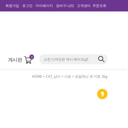
회원가입
로그인
마이페이지
장바구니(
0
)
고객센터
주문조회
0
게시판
HOME
>
CAT_냥이
>
사료
> 로얄캐닌 캣 키튼 2kg